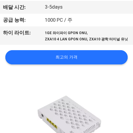
하
3-5days
배달 시간:
여
공급 능력:
1000 PC / 주
공
,
하이 라이트:
1GE 와이파이 GPON ONU
,
ZXA10 4 LAN GPON ONU
ZXA10 광학 터미널 유닛
장
여
최고의 가격
행
품
질
관
리