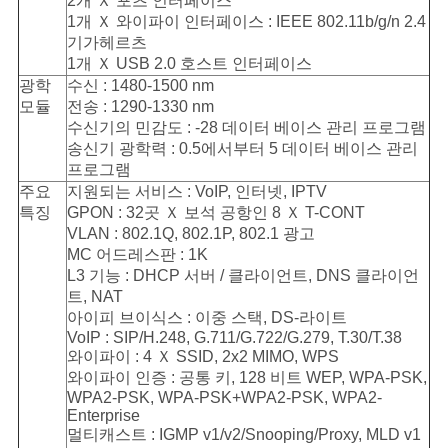
2개 Ｘ 포츠 인터페이스
1개 Ｘ 와이파이 인터페이스 : IEEE 802.11b/g/n 2.4
기가헤르츠
1개 Ｘ USB 2.0 호스트 인터페이스
광학
수신 : 1480-1500 nm
모듈
전송 : 1290-1330 nm
수신기의 민감도 : -28 데이터 베이스 관리 프로그램
송신기 광학력 : 0.5에서부터 5 데이터 베이스 관리
프로그램
주요
지원되는 서비스 : VoIP, 인터넷, IPTV
특징
GPON : 32곳 Ｘ 보석 공항인 8 Ｘ T-CONT
VLAN : 802.1Q, 802.1P, 802.1 광고
MC 어드레스판 : 1K
L3 기능 : DHCP 서버 / 클라이언트, DNS 클라이언
트, NAT
아이피 브이식스 : 이중 스택, DS-라이트
VoIP : SIP/H.248, G.711/G.722/G.279, T.30/T.38
와이파이 : 4 Ｘ SSID, 2x2 MIMO, WPS
와이파이 인증 : 공통 키, 128 비트 WEP, WPA-PSK,
WPA2-PSK, WPA-PSK+WPA2-PSK, WPA2-
Enterprise
멀티캐스트 : IGMP v1/v2/Snooping/Proxy, MLD v1