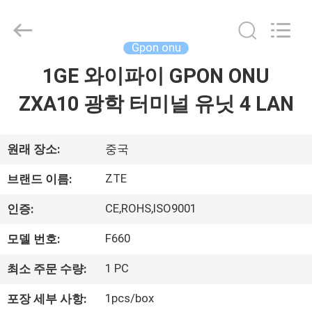
품
질
gpon
onu
supplier.
Gpon onu
Copyright
©
2021
1GE 와이파이 GPON ONU
집
-
2025
Shenzhen
ZXA10 광학 터미널 유닛 4 LAN
UT-
King
제
Technology
Co.,
Ltd..
품
원래 장소:
중국
All
Rights
Reserved.
ZTE
브랜드 이름:
우
CE,ROHS,ISO9001
인증:
리
F660
모델 번호:
에
1 PC
최소 주문 수량:
대
1pcs/box
포장 세부 사항: