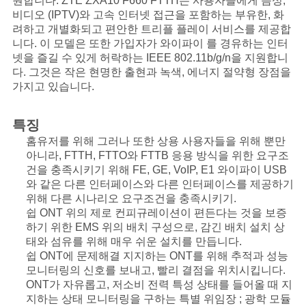
원합니다. ZTE ZXA10 F660 FTTH는 사용자들에게 음성,
비디오 (IPTV)와 고속 인터넷 접근을 포함하는 부유한, 화
사
려하고 개별화되고 편안한 트리플 플레이 서비스를 제공합
니다. 이 모델은 또한 가입자가 와이파이 를 경유하는 인터
이
넷을 즐길 수 있게 허락하는 IEEE 802.11b/g/n을 지원합니
다. 그것은 작은 현명한 출현과 녹색, 에너지 절약형 장점을
트
가지고 있습니다.
맵
특징
홈유저를 위해 그러나 또한 상용 사용자들을 위해 뿐만
PRIVACY
아니라, FTTH, FTTO와 FTTB 응용 방식을 위한 요구조
건을 충족시키기 위해 FE, GE, VoIP, E1 와이파이 USB
POLICY
와 같은 다른 인터페이스와 다른 인터페이스를 제공하기
위해 다른 시나리오 요구조건을 충족시키기.
쉽 ONT 위의 제로 컨피규레이션이 편든다는 것을 보증
하기 위한 EMS 위의 배치 구성으로, 감긴 배치 설치 상
태와 섬유를 위해 매우 쉬운 설치를 만듭니다.
쉽 ONT에 문제해결 지지하는 ONT를 위해 추적과 성능
모니터링의 신호를 보내고, 빨리 결점을 위치시킵니다.
ONT가 자유롭고, 저소비 전력 특성 상태를 들어올 때 지
지하는 상태 모니터링을 구하는 특별 위임장 ; 광학 모듈