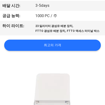
하
3-5days
배달 시간:
여
공급 능력:
1000 PC / 주
공
,
하이 라이트:
23 밀리미터 광섬유 배분 장치
,
FTTO 광섬유 배분 장치
FTTO 액세스 터미널 박스
장
여
최고의 가격
행
품
질
관
리