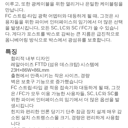
이루고, 또한 광케이블을 위한 열리거나 은밀한 케이블링을
만납니다.
사
FC 스트립-타입 광학 어뎁터와 대등하게 될 때, 그것은 사
이
용자들을 위한 파이버 인터페이스의 임기에서 더 많은 선택
을 발생시킵니다, 모든 SC, LC와 SC / FC가 쓸 수 있습니
트
다. 게다가 포스트를 박스로 감싸는 큰 지름은 급진적으로
옴니베어링 방식으로 박스에서 광섬유를 보호합니다.
맵
특징
합리적 내부 디자인
PRIVACY
레알아이즈 FTTD (섬유 데스크탑) 시스템에
23H×86W×86Lmm
POLICY
출현에서 만족시키는 작은 사이즈, 경량
벽은 보호구 기능으로 증가했습니다
FC 스트립-타입 광 적응 접속기와 대등하게 될 때, 그것
은 / FC가 모두 이용 가능한 사용자들, SC, LC와 SC를
위한 파이버 인터페이스의 임기에서 더 많은 옵션을 발
생시킵니다
힌지와 편리한 언론 당기기 단추 잠금 장치 설계 매우 감
소된 설치 스트렝스스몰 크기, 경량은 편리하게 사용합
니다