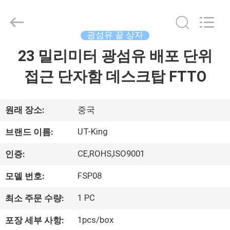
Shenzhen
UT-
King
Technology
광섬유 끝 상자
Co.,
Ltd..
All
23 밀리미터 광섬유 배포 단위
집
Rights
Reserved.
접근 단자함 데스크탑 FTTO
제
품
원래 장소:
중국
UT-King
브랜드 이름:
우
CE,ROHS,ISO9001
인증:
리
FSP08
모델 번호:
에
1 PC
최소 주문 수량:
대
1pcs/box
포장 세부 사항: