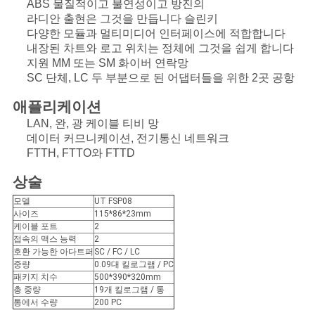
ABS 물질적이고 불연성이고 방진의
라디안 출현은 그것을 만듭니다 슬린키
다양한 모듈과 멀티미디어 인터페이스에 적합합니다
내장된 차트와 로고 위치는 정체에 그것을 쉽게 합니다
지원 MM 또는 SM 화이버 연락망
SC 단체, LC 두 부분으로 된 어댑터들을 위한 2곳 공항
애플리케이션
LAN, 완, 광 케이블 티비 망
데이터 커므니케이션, 전기통신 네트워크
FTTH, FTTO와 FTTD
상술
모델
UT FSP08
사이즈
115*86*23mm
케이블 포트
2
접속의 맥스 능력
2
호환 가능한 아다트퍼
SC / FC / LC
중량
0.09대 킬로그램 / PC
패키지 치수
500*390*320mm
총 중량
19개 킬로그램 / 통
통에서 수량
200 PC