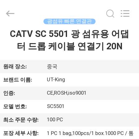
Shenzhen
UT-
King
Technology
광섬유 빠른 연결관
Co.,
Ltd..
All
CATV SC 5501 광 섬유용 어댑
집
Rights
Reserved.
터 드롭 케이블 연결기 20N
제
품
원래 장소:
중국
UT-King
브랜드 이름:
우
CE,ROSH,iso9001
인증:
리
SC5501
모델 번호:
에
100 PC
최소 주문 수량:
대
포장 세부 사항:
1 PC 1 bag,100pcs/1 box.1000 PC / 통