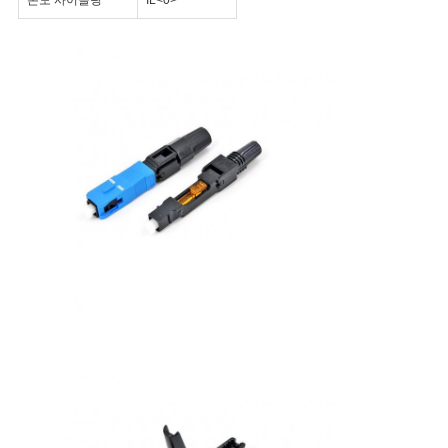
온도 사이클링
IL<0>