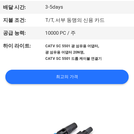
하
3-5days
배달 시간:
여
지불 조건:
T/T, 서부 동맹의 신용 카드
공
공급 능력:
10000 PC / 주
장
,
하이 라이트:
CATV SC 5501 광 섬유용 어댑터
,
광 섬유용 어댑터 20N명
여
CATV SC 5501 드롭 케이블 연결기
행
최고의 가격
품
질
관
리