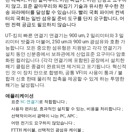
지 않고, 표준 끝마무리와 짜집기 기술과 유사한 우수한 전
사
송 파라메터를 달성할 수 있습니다. 빨리 국회 파이버 컨넥
터의 국회는 일반 섬유질 준비 도구를 단지 요구합니다, 어
이
떤 전력 공급도 필요하지 않습니다
트
UT-킹의 빠른 연결기 연결기는 900 um, 2 밀리미터와 3 밀
리미터 밧줄과 더불어, 250 um과 900 um 광섬유와 호환 가
맵
능합니다. 모든 중요한 섬유형은 지원받고 각각 연결기가
설치 동안 신분증에서 보좌관에게 산업표준 요구마다 암호
화된 컬러입니다. (각각 연결기에 포함된) 공장에서 설치한
PRIVACY
쐐기 클립은 종결이 완료되면 제거되고 포기됩니다. 혁신적
인 것 이 장치 안으로 합병하, 공통 VFI의 사용이 통과 / 불
POLICY
합격 신호 한때 물리적 접촉을 제공할 수 있게 하는 투명한
쐐기는 달성됩니다.
애플리케이션
표준
SC 연결기
로 적합합니다 ;
사용자 편리성, 효과적인 설치할 수 있는, 비용을 처리합니다 ;
선택적이어서 광택이 나는 PC, APC ;
어떤 전기도 요구하지 않았습니다 ;
FTTH 케이블, 선택적인 광섬유 케이블 ;