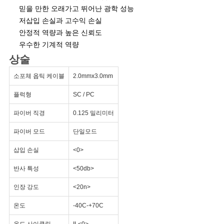
믿을 만한 오래가고 뛰어난 광학 성능
저삽입 손실과 고수익 손실
안정적 역량과 높은 신뢰도
우수한 기계적 역량
상술
소포체 옵틱 케이블
2.0mmx3.0mm
플럭형
SC / PC
파이버 직경
0.125 밀리미터
파이버 모드
단일모드
삽입 손실
<0>
반사 특성
<50db>
인장 강도
<20n>
온도
-40C-+70C