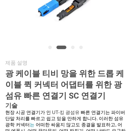
연
락
주
세
요
제품 설명
광 케이블 티비 망을 위한 드롭 케
뉴
이블 퀵 커넥터 어댑터를 위한 광
스
섬유 빠른 연결기 SC 연결기
기술
경
현장 시공 연결기가 인
UT-킹 광섬유
빠른 연결기는 파이버
단말 처리를 빠르고 쉽고 믿을 만하게 합니다. 이러한 섬유
우
광학 커넥터
는
어떠한 싸움지 않고도 종결을 발표하고, 어
떤 에폭시, 어떤 끝마무리, 어떤 짜집기, 어떤 난방도 요구하