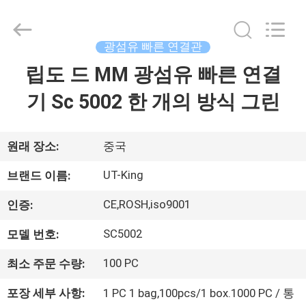
Shenzhen
UT-
King
Technology
광섬유 빠른 연결관
Co.,
Ltd..
All
립도 드 MM 광섬유 빠른 연결
집
Rights
Reserved.
기 Sc 5002 한 개의 방식 그린
제
품
원래 장소:
중국
UT-King
브랜드 이름:
우
CE,ROSH,iso9001
인증:
리
SC5002
모델 번호:
에
100 PC
최소 주문 수량:
대
포장 세부 사항:
1 PC 1 bag,100pcs/1 box.1000 PC / 통