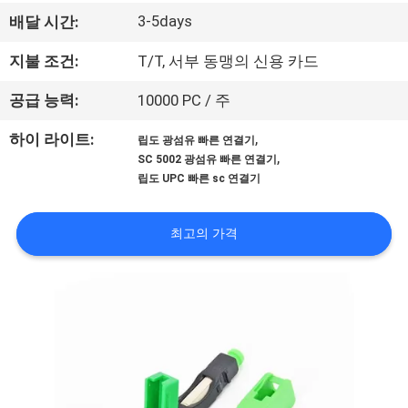
하
3-5days
배달 시간:
여
지불 조건:
T/T, 서부 동맹의 신용 카드
공
공급 능력:
10000 PC / 주
장
,
하이 라이트:
립도 광섬유 빠른 연결기
,
SC 5002 광섬유 빠른 연결기
여
립도 UPC 빠른 sc 연결기
행
최고의 가격
품
질
관
리