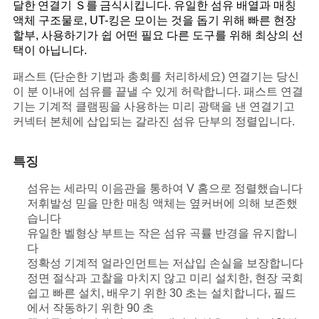
달한
연결기
Ｓ를
금식시킵니다
. 유일한 섬유 배열과 매칭
액체 구조물로, UT-킹은 모이는 것을 돕기 위해 빠른 현장
사
할부, 사용하기가 쉽 어떤 필요 다른 도구를 위해 최상의 선
택이 아닙니다.
이
패스트 (단순한 기법과 총회를 처리하세요) 연결기는 당신
트
이 분 이내에 섬유를 끝낼 수 있게 허락합니다. 패스트 연결
기는 기계적 클램핑을 사용하는 미리 광택을 낸 연결기고
맵
커넥터 본체에 삽입되는 갈라진 섬유 단부의 정렬입니다.
PRIVACY
특징
POLICY
섬유는 세라믹 이음관을 통하여 V 홈으로 정렬했습니다
저휘발성 믿을 만한 매칭 액체는 옆커버에 의해 보존했
습니다
유일한 벨형상 부트는 작은 섬유 곡률 반경을 유지합니
다
정확성 기계적 얼라인먼트는 저삽입 손실을 보장합니다
정면 절삭과 고찰을 마치지 않고 미리 설치한, 현장 국회
쉽고 빠른 설치, 배우기 위한 30 초는 설치합니다, 필드
에서 작동하기 위한 90 초