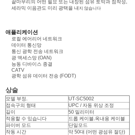
끝마무리의 어떤 필요 또는 내장된 섬유 토막과 점착성,
세라믹 이음관도 미리 광택을 내
지 않습니다
애플리케이션
로컬 에어리어 네트워크
데이터 통신망
통신 광학 전송 네트워크
광 액세스망 (OAN)
능동 디바이스 종결
CATV
광학 섬유 데이터 전송 (FODT)
상술
모델 부정.
UT-SC5002
접속구의 형태
UPC / 자동 위상 조정
길이
50 밀리미터
적용할 수 있습니다
드롭 케이블.옥내용 케이블
파이버 모드
단일모드
작동 시간
약 50대 (어떤 광섬유 절단)