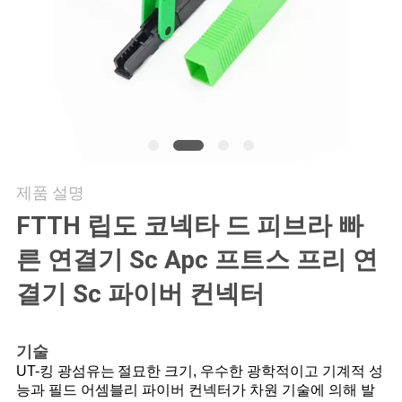
연
락
주
세
요
제품 설명
FTTH 립도 코넥타 드 피브라 빠
뉴
른 연결기 Sc Apc 프트스 프리 연
스
결기 Sc 파이버 컨넥터
경
기술
우
UT-킹 광섬유는
절묘한 크기, 우수한 광학적이고 기계적 성
능과 필드 어셈블리 파이버 컨넥터가 차원 기술에 의해 발