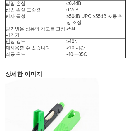
삽입 손실
≤0.4dB
삽입 손실 표준값
0.2dB
반사 특성
≥50dB UPC ≥55dB 자동 위
상 조정
벌거벗은 섬유의 강도를 고정
≥5N
시키기
인장 강도
≥40N
재사용할 수 있습니다
≥10 시간
작동 온도
-40~+85C
상세한 이미지